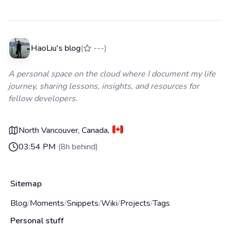
HaoLiu's blog
(
---
)
A personal space on the cloud where I document my life
journey, sharing lessons, insights, and resources for
fellow developers.
North Vancouver, Canada
,
03:54 PM
(
8h behind
)
Sitemap
Blog
/
Moments
/
Snippets
/
Wiki
/
Projects
/
Tags
Personal stuff